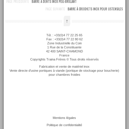
PAGE PRÉCÉDENTE :
BARRE À DENTS INOX POLI-BRILLANT
PAGE SUIVANTE :
BARRE À CROCHETS INOX POUR USTENSILES
↑
Tél. : +33(0)4 77 22 25 65
Fax : +33(0)4 77 22 80 62
Zone Industrielle du Coin
1 Rue de la Constituante
42 400 SAINT-CHAMOND
France
Copyrights Traina Frères © Tous droits réservés
Fabrication et vente de matériel inox
Vente directe d'usine portiques à viande (portique de stockage pour boucherie)
pour chambres froides
Mentions légales
Politique de confidentialité