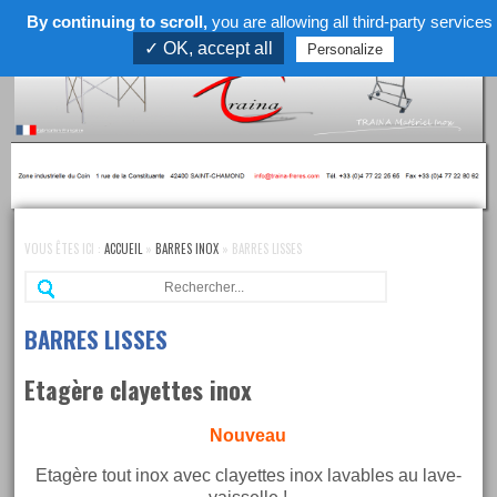
By continuing to scroll,
you are allowing all third-party services
Menu
✓ OK, accept all
Personalize
Skip
to
VOUS ÊTES ICI :
ACCUEIL
»
BARRES INOX
»
BARRES LISSES
navigation
Re
Skip
to
content
BARRES LISSES
Etagère clayettes inox
Nouveau
Etagère tout inox avec clayettes inox lavables au lave-