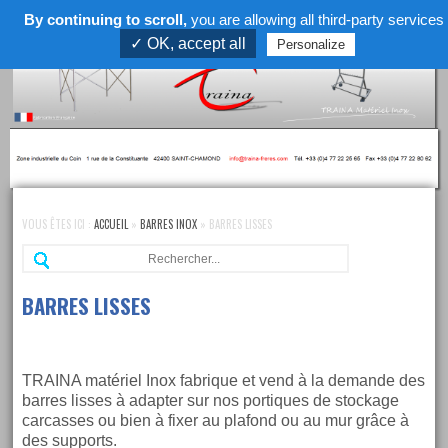
By continuing to scroll,
you are allowing all third-party services
Menu
✓ OK, accept all
Personalize
Skip
to
VOUS ÊTES ICI :
ACCUEIL
»
BARRES INOX
»
BARRES LISSES
navigation
Re
Skip
to
content
BARRES LISSES
TRAINA matériel Inox fabrique et vend à la demande des
barres lisses à adapter sur nos portiques de stockage
carcasses ou bien à fixer au plafond ou au mur grâce à
des supports.