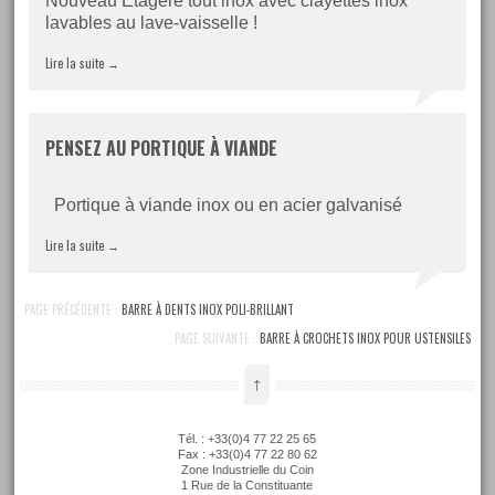
Nouveau Etagère tout inox avec clayettes inox
lavables au lave-vaisselle !
Lire la suite
→
PENSEZ AU PORTIQUE À VIANDE
Portique à viande inox ou en acier galvanisé
Lire la suite
→
PAGE PRÉCÉDENTE :
BARRE À DENTS INOX POLI-BRILLANT
PAGE SUIVANTE :
BARRE À CROCHETS INOX POUR USTENSILES
↑
Tél. : +33(0)4 77 22 25 65
Fax : +33(0)4 77 22 80 62
Zone Industrielle du Coin
1 Rue de la Constituante