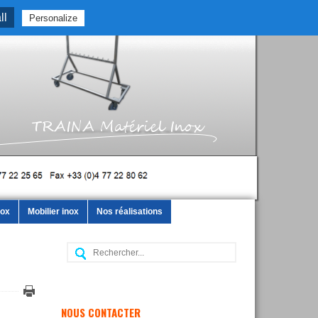
ll
Personalize
nox
Mobilier inox
Nos réalisations
Recherche:
NOUS CONTACTER