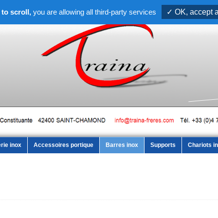
to scroll,
you are allowing all third-party services
✓ OK, accept a
rie inox
Accessoires portique
Barres inox
Supports
Chariots i