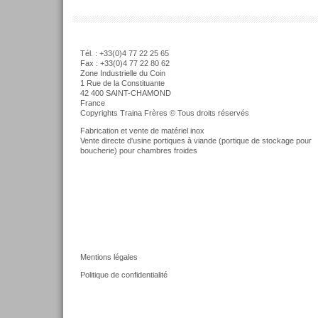
Tél. : +33(0)4 77 22 25 65
Fax : +33(0)4 77 22 80 62
Zone Industrielle du Coin
1 Rue de la Constituante
42 400 SAINT-CHAMOND
France
Copyrights Traina Frères © Tous droits réservés
Fabrication et vente de matériel inox
Vente directe d'usine portiques à viande (portique de stockage pour
boucherie) pour chambres froides
Mentions légales
Politique de confidentialité