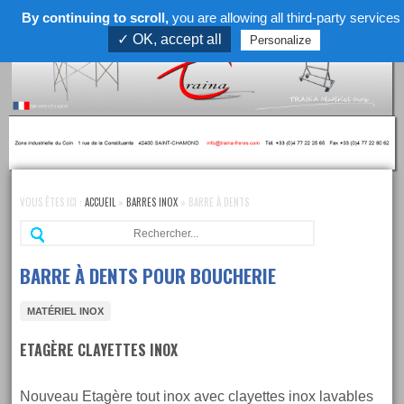
By continuing to scroll,
you are allowing all third-party services
Menu
✓ OK, accept all
Personalize
Skip
to
VOUS ÊTES ICI :
ACCUEIL
»
BARRES INOX
»
BARRE À DENTS
navigation
Re
Skip
to
content
BARRE À DENTS POUR BOUCHERIE
MATÉRIEL INOX
ETAGÈRE CLAYETTES INOX
Nouveau Etagère tout inox avec clayettes inox lavables